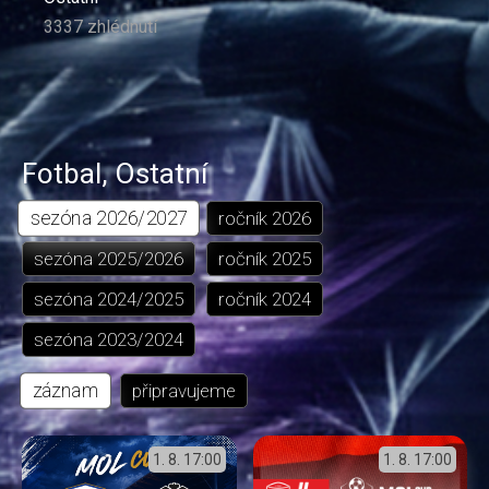
3337 zhlédnutí
Fotbal
,
Ostatní
sezóna
2026/2027
ročník
2026
sezóna
2025/2026
ročník
2025
sezóna
2024/2025
ročník
2024
sezóna
2023/2024
záznam
připravujeme
1. 8.
17:00
1. 8.
17:00