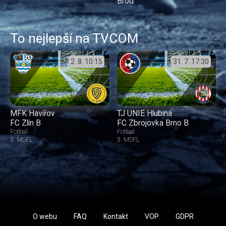
Brod
To nejlepší na TVCOM
2. 8.
10:15
31. 7.
17:30
MFK Havířov
TJ UNIE Hlubina
FC Zlín B
FC Zbrojovka Brno B
Fotbal
Fotbal
3. MSFL
3. MSFL
O webu
FAQ
Kontakt
VOP
GDPR