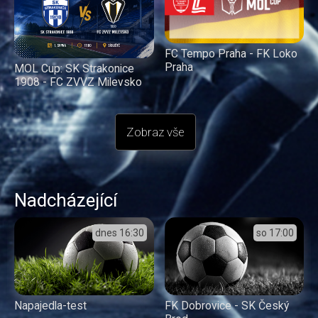
FC Tempo Praha - FK Loko
Praha
MOL Cup: SK Strakonice
1908 - FC ZVVZ Milevsko
Zobraz vše
Nadcházející
dnes
16:30
so
17:00
Napajedla-test
FK Dobrovice - SK Český