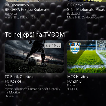
BK Olomoucko
BK Opava
BK GAPA Hradec Králové
Sršni Photomate Písek
Basketbal
Basketbal
Maxa NBL
Základní část
Maxa NBL
Základní část
To nejlepší na TVCOM
9. 8.
16:05
FC Baník Ostrava
MFK Havířov
FC Košice
FC Zlín B
Fotbal
Fotbal
Memoriál Josefa Šurala o Pohár starosty
3. MSFL
m. Modřice
finále