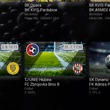
BK Opava
BK KVIS Pa
BK KVIS Pardubice
BK ARMEX 
Basketbal
Basketbal
Maxa NBL
Základní část
Maxa NBL
Zák
2. 8.
10:15
31. 7.
17:30
TJ UNIE Hlubina
SK Dynamo 
FC Zbrojovka Brno B
FK Admira P
Fotbal
Fotbal
3. MSFL
3. ČFL A