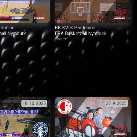
rdubice
BK KVIS Pardubice
ball Nymburk
ERA Basketball Nymburk
Play-off
18. 10. 2025
27. 9. 2025