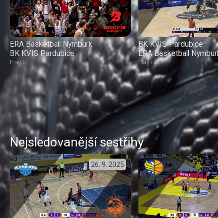
ERA Basketball Nymburk
BK KVIS Pardubice
BK KVIS Pardubice
ERA Basketball Nymbur
Play-off
Play-off
Nejsledovanější sestřihy
26. 9. 2025