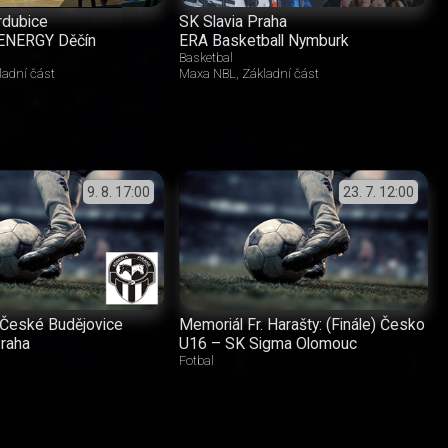
rdubice
SK Slavia Praha
ENERGY Děčín
ERA Basketball Nymburk
Basketbal
ladní část
Maxa NBL
Základní část
9. 8.
17:00
23. 7.
12:00
České Budějovice
Memoriál Fr. Harašty: (Finále) Česko
raha
U16 – SK Sigma Olomouc
Fotbal