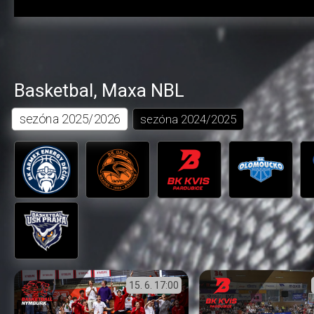
Basketbal
,
Maxa NBL
sezóna
2025/2026
sezóna
2024/2025
15. 6.
17:00