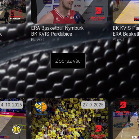
ERA Basketball Nymburk
BK KVIS Pa
k
BK KVIS Pardubice
ERA Basket
Play-off
Play-off
Zobraz vše
4. 10. 2025
27. 9. 2025