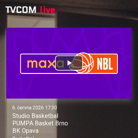
Přehrát
video
6. června 2026 17:30
Studio Basketbal
PUMPA Basket Brno
BK Opava