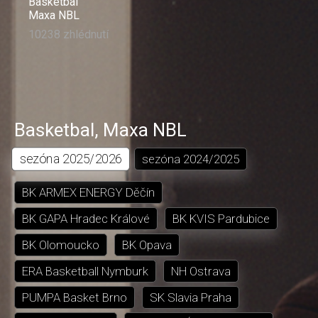
Basketbal
Maxa NBL
10238 zhlédnutí
Basketbal
,
Maxa NBL
sezóna
2025/2026
sezóna
2024/2025
BK ARMEX ENERGY Děčín
BK GAPA Hradec Králové
BK KVIS Pardubice
BK Olomoucko
BK Opava
ERA Basketball Nymburk
NH Ostrava
PUMPA Basket Brno
SK Slavia Praha