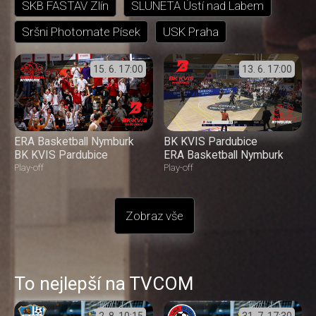
SKB FASTAV Zlín
SLUNETA Ústí nad Labem
Sršni Photomate Písek
USK Praha
15. 6.
17:00
13. 6.
17:00
ERA Basketball Nymburk
BK KVIS Pardubice
BK KVIS Pardubice
ERA Basketball Nymburk
Play-off
Play-off
Zobraz vše
To nejlepší na TVCOM
2. 8.
10:15
31. 7.
17:30