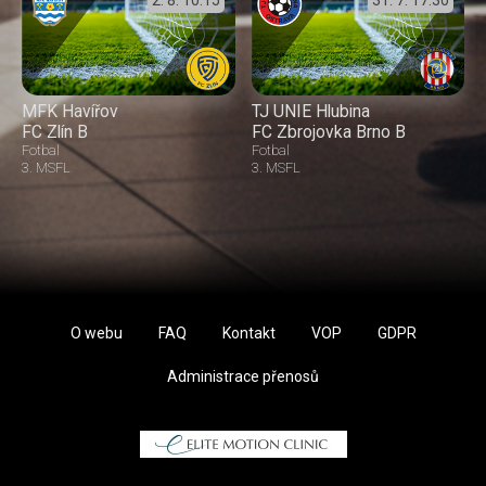
MFK Havířov
TJ UNIE Hlubina
FC Zlín B
FC Zbrojovka Brno B
Fotbal
Fotbal
3. MSFL
3. MSFL
O webu
FAQ
Kontakt
VOP
GDPR
Administrace přenosů