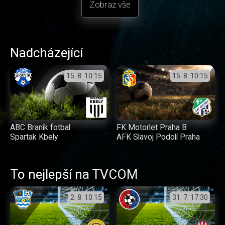
Zobraz vše
Nadcházející
15. 8.
10:15
15. 8.
10:15
ABC Braník fotbal
FK Motorlet Praha B
Spartak Kbely
AFK Slavoj Podolí Praha
To nejlepší na TVCOM
2. 8.
10:15
31. 7.
17:30