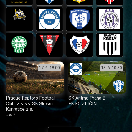
17. 6.
18:00
13. 6.
10:30
Prague Raptors Football
SK Aritma Praha B
Club, z.s. vs. SK Slovan
FK FC ZLIČÍN
Kunratice z.s.
baráž