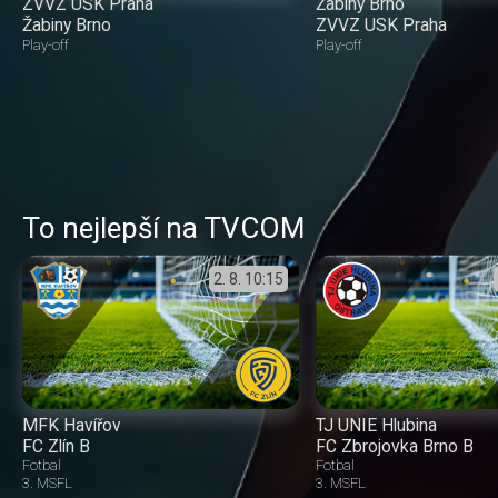
ZVVZ USK Praha
Žabiny Brno
Žabiny Brno
ZVVZ USK Praha
Play-off
Play-off
To nejlepší na TVCOM
2. 8.
10:15
MFK Havířov
TJ UNIE Hlubina
FC Zlín B
FC Zbrojovka Brno B
Fotbal
Fotbal
3. MSFL
3. MSFL