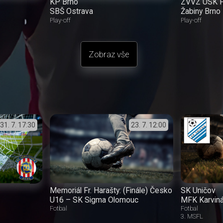
KP Brno
ZVVZ USK P
SBŠ Ostrava
Žabiny Brno
Play-off
Play-off
Zobraz vše
31. 7.
17:30
23. 7.
12:00
Memoriál Fr. Harašty: (Finále) Česko
SK Uničov
U16 – SK Sigma Olomouc
MFK Karvin
Fotbal
Fotbal
3. MSFL