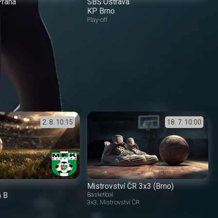
raha
SBŠ Ostrava
KP Brno
Play-off
2. 8.
10:15
18. 7.
10:00
Mistrovství ČR 3x3 (Brno)
á B
Basketbal
3x3
Mistrovství ČR