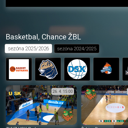
Basketbal
,
Chance ŽBL
sezóna
2025/2026
sezóna
2024/2025
26. 4.
15:00