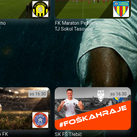
rno
FK Maraton Pelhřimov
ř
TJ Sokol Tasovice
so
16:30
so
16:30
o FK
SK FŠ Třebíč