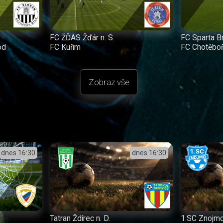
FC ŽĎAS Žďár n. S.
FC Sparta B
od
FC Kuřim
FC Chotěbo
Zobraz vše
dnes
16:30
dnes
16:30
Tatran Ždírec n. D.
1.SC Znojm