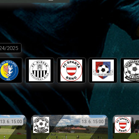
přehrávání
in-
obrazovka
Picture
24/2025
13. 6.
15:00
13. 6.
15:00