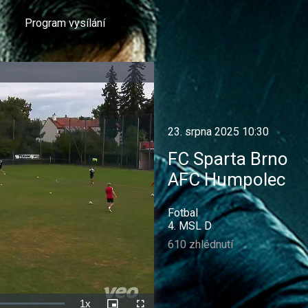
Program vysílání
23. srpna 2025 10:30
FC Sparta Brno
AFC Humpolec
Fotbal
4. MSL D
610 zhlédnutí
1x
Rychlost
Picture-
Celá