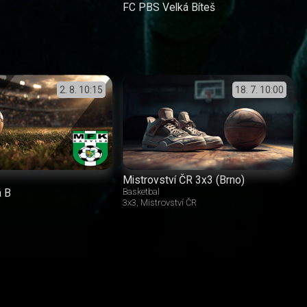
FC PBS Velká Bíteš
2. 8.
10:15
18. 7.
10:00
Mistrovství ČR 3x3 (Brno)
á B
Basketbal
3x3
Mistrovství ČR