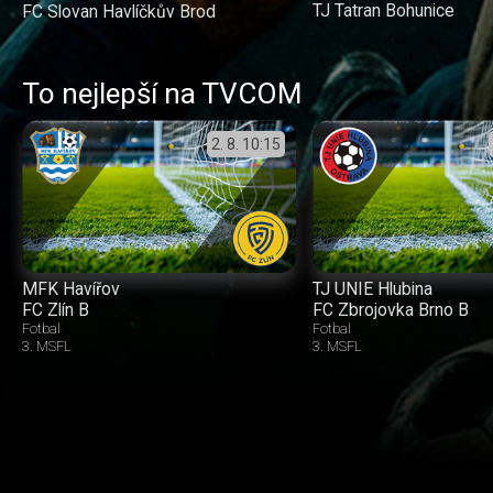
TJ Tatran Bohunice
FC Slovan Havlíčkův Brod
To nejlepší na TVCOM
2. 8.
10:15
MFK Havířov
TJ UNIE Hlubina
FC Zlín B
FC Zbrojovka Brno B
Fotbal
Fotbal
3. MSFL
3. MSFL