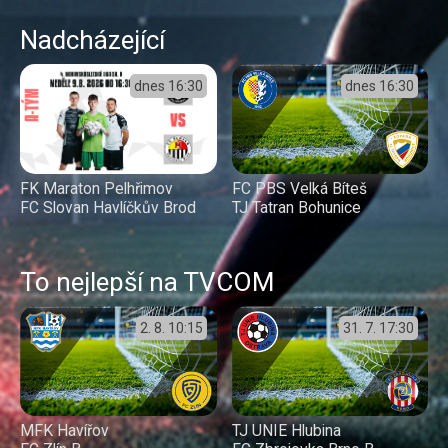
Nadcházející
dnes
16:30
dnes
16:30
FC PBS Velká Bíteš
FK Maraton Pelhřimov
TJ Tatran Bohunice
FC Slovan Havlíčkův Brod
To nejlepší na TVCOM
2. 8.
10:15
31. 7.
17:30
MFK Havířov
TJ UNIE Hlubina