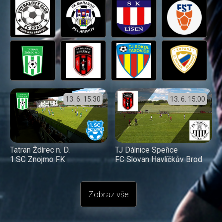
13. 6.
15:30
13. 6.
15:00
Tatran Ždírec n. D.
TJ Dálnice Speřice
1.SC Znojmo FK
FC Slovan Havlíčkův Brod
Zobraz vše