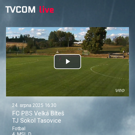
Přehrát
video
24. srpna 2025 16:30
FC PBS Velká Bíteš
TJ Sokol Tasovice
Fotbal
4. MSL D