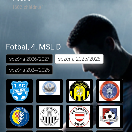
1682 zhlédnutí
Fotbal
,
4. MSL D
sezóna
2025/2026
sezóna
2026/2027
sezóna
2024/2025