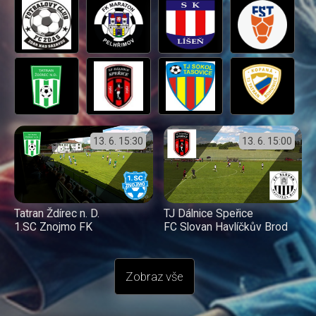
13. 6.
15:30
13. 6.
15:00
Tatran Ždírec n. D.
TJ Dálnice Speřice
1.SC Znojmo FK
FC Slovan Havlíčkův Brod
Zobraz vše