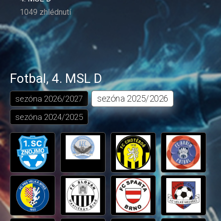
1049 zhlédnutí
Fotbal
,
4. MSL D
sezóna
2025/2026
sezóna
2026/2027
sezóna
2024/2025