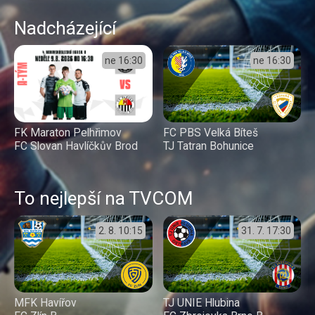
Nadcházející
ne
16:30
ne
16:30
FC PBS Velká Bíteš
FK Maraton Pelhřimov
TJ Tatran Bohunice
FC Slovan Havlíčkův Brod
To nejlepší na TVCOM
2. 8.
10:15
31. 7.
17:30
MFK Havířov
TJ UNIE Hlubina