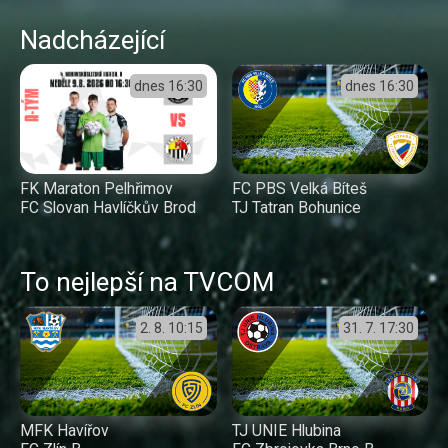
Nadcházející
dnes
16:30
dnes
16:30
FC PBS Velká Bíteš
FK Maraton Pelhřimov
TJ Tatran Bohunice
FC Slovan Havlíčkův Brod
To nejlepší na TVCOM
2. 8.
10:15
31. 7.
17:30
MFK Havířov
TJ UNIE Hlubina