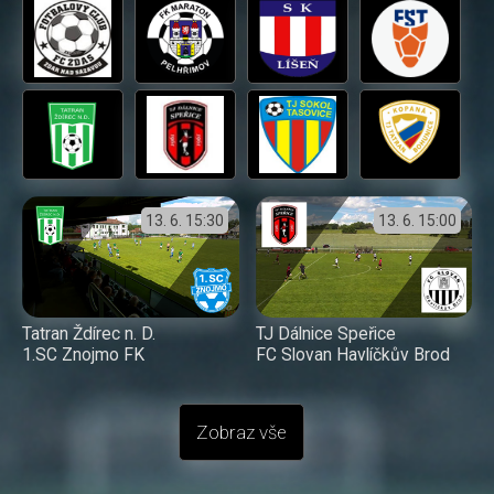
13. 6.
15:30
13. 6.
15:00
Tatran Ždírec n. D.
TJ Dálnice Speřice
1.SC Znojmo FK
FC Slovan Havlíčkův Brod
Zobraz vše