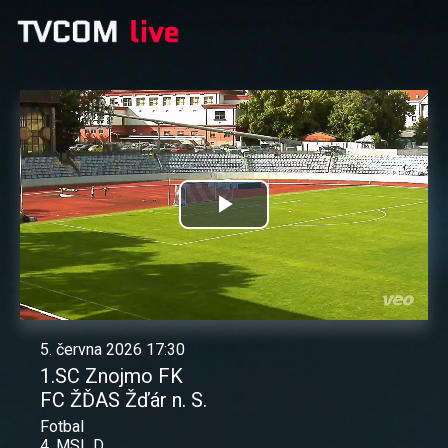
Přehrát
video
5. června 2026 17:30
1.SC Znojmo FK
FC ŽĎAS Žďár n. S.
Fotbal
4. MSL D