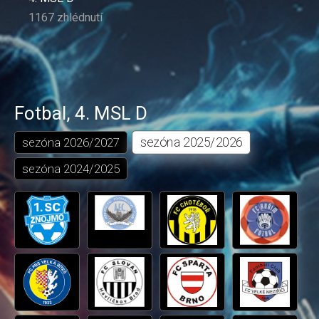
1167 zhlédnutí
Fotbal
,
4. MSL D
sezóna
2025/2026
sezóna
2026/2027
sezóna
2024/2025