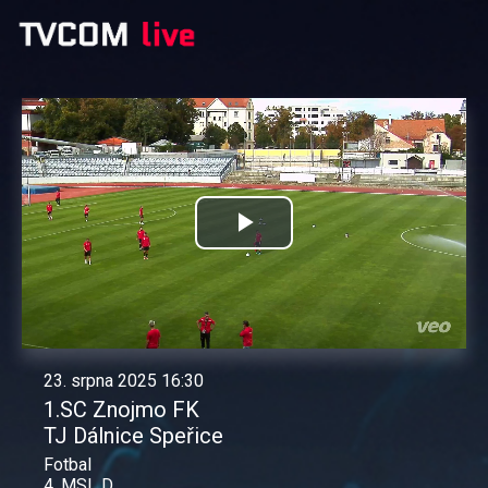
Přehrát
video
23. srpna 2025 16:30
1.SC Znojmo FK
TJ Dálnice Speřice
Fotbal
4. MSL D