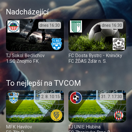
Nadcházející
dnes
16:30
dnes
16:30
TJ Sokol Bedřichov
FC Dosta Bystrc - Kníničky
1.SC Znojmo FK
FC ŽĎAS Žďár n. S.
To nejlepší na TVCOM
2. 8.
10:15
31. 7.
17:30
MFK Havířov
TJ UNIE Hlubina