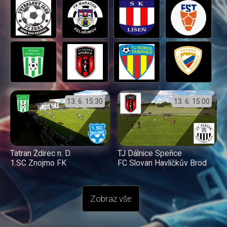
13. 6.
15:30
13. 6.
15:00
Tatran Ždírec n. D.
TJ Dálnice Speřice
1.SC Znojmo FK
FC Slovan Havlíčkův Brod
Zobraz vše