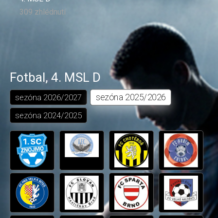
309 zhlédnutí
Fotbal
,
4. MSL D
sezóna
2025/2026
sezóna
2026/2027
sezóna
2024/2025