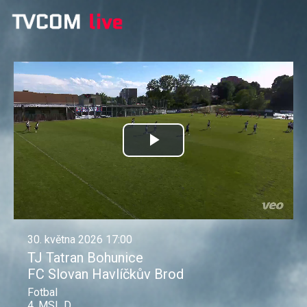
Přehrát
video
30. května 2026 17:00
TJ Tatran Bohunice
FC Slovan Havlíčkův Brod
Fotbal
4. MSL D