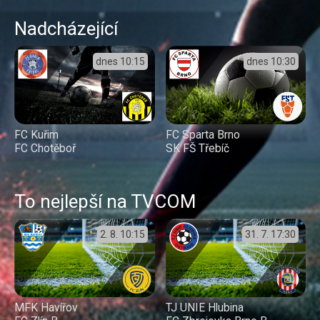
Nadcházející
dnes
10:15
dnes
10:30
FC Kuřim
FC Sparta Brno
FC Chotěboř
SK FŠ Třebíč
To nejlepší na TVCOM
2. 8.
10:15
31. 7.
17:30
MFK Havířov
TJ UNIE Hlubina