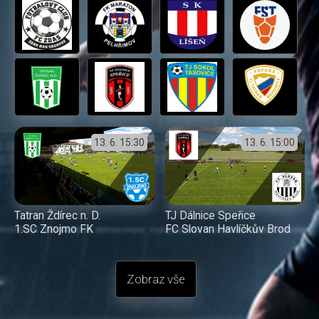
13. 6.
15:30
13. 6.
15:00
Tatran Ždírec n. D.
TJ Dálnice Speřice
1.SC Znojmo FK
FC Slovan Havlíčkův Brod
Zobraz vše