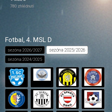
780 zhlédnutí
Fotbal
,
4. MSL D
sezóna
2025/2026
sezóna
2026/2027
sezóna
2024/2025