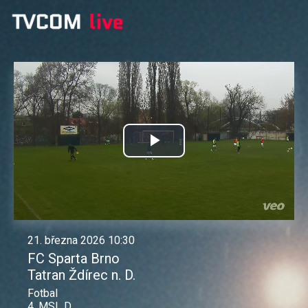
Přehrát
video
21. března 2026 10:30
FC Sparta Brno
Tatran Ždírec n. D.
Fotbal
4. MSL D