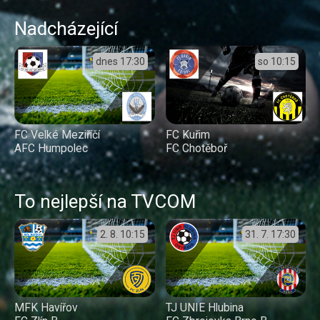
Nadcházející
dnes
17:30
so
10:15
FC Velké Meziříčí
FC Kuřim
AFC Humpolec
FC Chotěboř
To nejlepší na TVCOM
2. 8.
10:15
31. 7.
17:30
MFK Havířov
TJ UNIE Hlubina