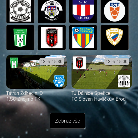
13. 6.
15:30
13. 6.
15:00
Tatran Ždírec n. D.
TJ Dálnice Speřice
1.SC Znojmo FK
FC Slovan Havlíčkův Brod
Zobraz vše