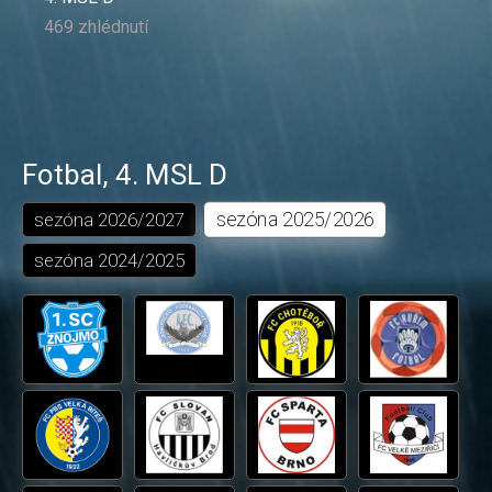
469 zhlédnutí
Fotbal
,
4. MSL D
sezóna
2025/2026
sezóna
2026/2027
sezóna
2024/2025