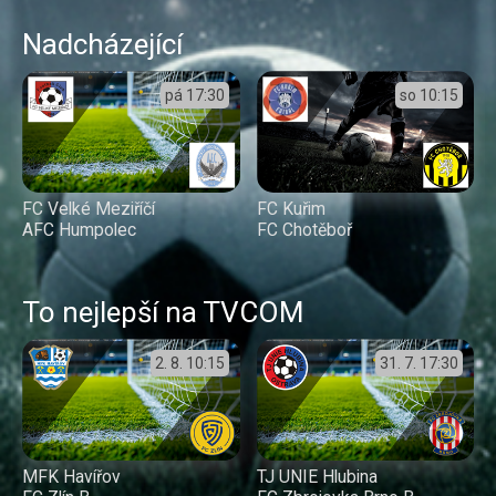
Nadcházející
pá
17:30
so
10:15
FC Velké Meziříčí
FC Kuřim
AFC Humpolec
FC Chotěboř
To nejlepší na TVCOM
2. 8.
10:15
31. 7.
17:30
MFK Havířov
TJ UNIE Hlubina