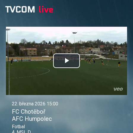
Přehrát
video
22. března 2026 15:00
FC Chotěboř
AFC Humpolec
Fotbal
4. MSL D