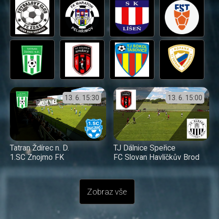
13. 6.
15:30
13. 6.
15:00
Tatran Ždírec n. D.
TJ Dálnice Speřice
1.SC Znojmo FK
FC Slovan Havlíčkův Brod
Zobraz vše