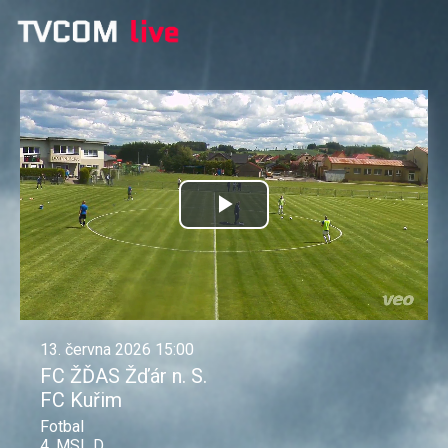
Přehrát
video
13. června 2026 15:00
FC ŽĎAS Žďár n. S.
FC Kuřim
Fotbal
4. MSL D