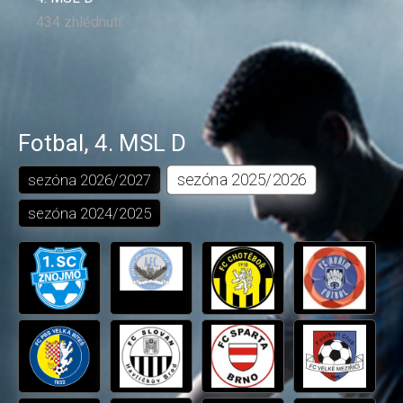
434 zhlédnutí
Fotbal
,
4. MSL D
sezóna
2025/2026
sezóna
2026/2027
sezóna
2024/2025