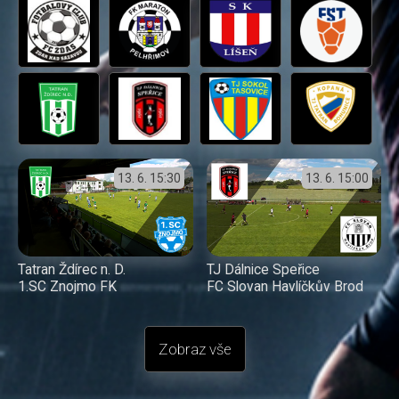
13. 6.
15:30
13. 6.
15:00
Tatran Ždírec n. D.
TJ Dálnice Speřice
1.SC Znojmo FK
FC Slovan Havlíčkův Brod
Zobraz vše