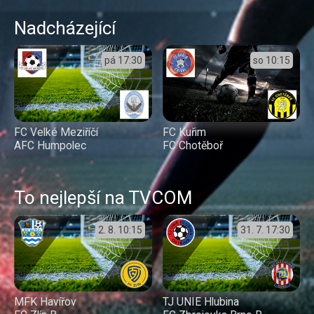
Nadcházející
pá
17:30
so
10:15
FC Velké Meziříčí
FC Kuřim
AFC Humpolec
FC Chotěboř
To nejlepší na TVCOM
2. 8.
10:15
31. 7.
17:30
MFK Havířov
TJ UNIE Hlubina