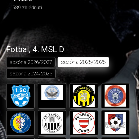
589 zhlédnutí
Fotbal
,
4. MSL D
sezóna
2025/2026
sezóna
2026/2027
sezóna
2024/2025