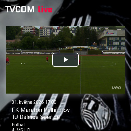
Přehrát
video
31. května 2026 17:00
FK Maraton Pelhřimov
TJ Dálnice Speřice
Fotbal
4. MSL D