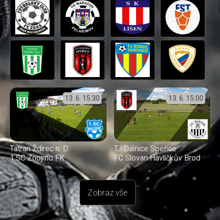
13. 6.
15:30
13. 6.
15:00
Tatran Ždírec n. D.
TJ Dálnice Speřice
1.SC Znojmo FK
FC Slovan Havlíčkův Brod
Zobraz vše