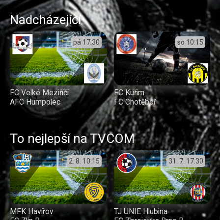
Nadcházející
pá
17:30
so
10:15
FC Velké Meziříčí
FC Kuřim
AFC Humpolec
FC Chotěboř
To nejlepší na TVCOM
2. 8.
10:15
31. 7.
17:30
MFK Havířov
TJ UNIE Hlubina