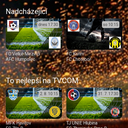
Nadcházející
dnes
17:30
so
10:15
FC Velké Meziříčí
FC Kuřim
AFC Humpolec
FC Chotěboř
To nejlepší na TVCOM
2. 8.
10:15
31. 7.
17:30
MFK Havířov
TJ UNIE Hlubina