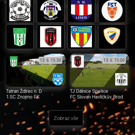
13. 6.
15:30
13. 6.
15:00
Tatran Ždírec n. D.
TJ Dálnice Speřice
1.SC Znojmo FK
FC Slovan Havlíčkův Brod
Zobraz vše