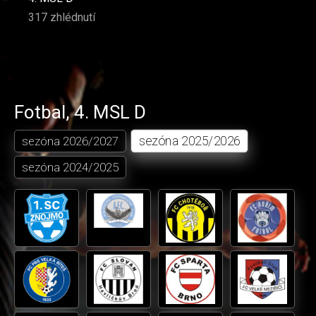
317 zhlédnutí
Fotbal
,
4. MSL D
sezóna
2025/2026
sezóna
2026/2027
sezóna
2024/2025