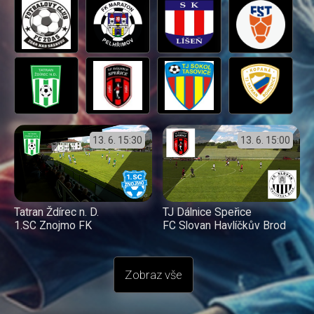
13. 6.
15:30
13. 6.
15:00
Tatran Ždírec n. D.
TJ Dálnice Speřice
1.SC Znojmo FK
FC Slovan Havlíčkův Brod
Zobraz vše