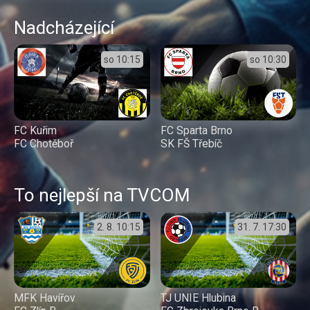
Nadcházející
so
10:15
so
10:30
FC Kuřim
FC Sparta Brno
FC Chotěboř
SK FŠ Třebíč
To nejlepší na TVCOM
2. 8.
10:15
31. 7.
17:30
MFK Havířov
TJ UNIE Hlubina