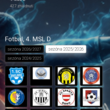
427 zhlédnutí
Fotbal
,
4. MSL D
sezóna
2025/2026
sezóna
2026/2027
sezóna
2024/2025