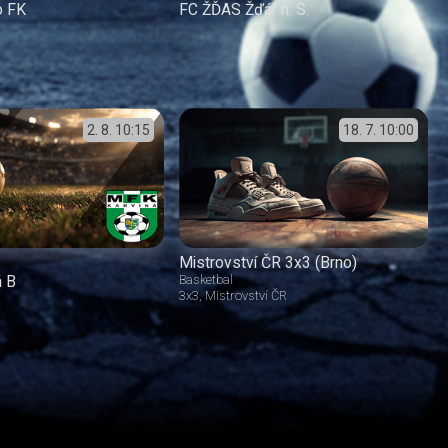
o FK
FC ŽĎAS Žďár n. S.
2. 8.
10:15
18. 7.
10:00
Mistrovství ČR 3x3 (Brno)
á B
Basketbal
3x3
Mistrovství ČR