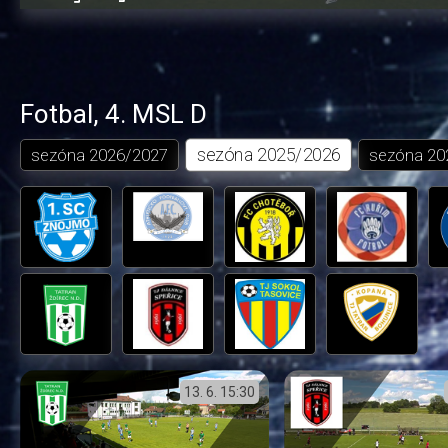
10.42%
dozadu
dopředu
o
o
čas
trvání
5
5
sekund
sekund
Fotbal
,
4. MSL D
sezóna
2025/2026
sezóna
2026/2027
sezóna
20
13. 6.
15:30