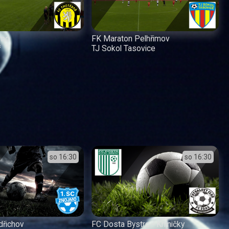
rno
FK Maraton Pelhřimov
ř
TJ Sokol Tasovice
so
16:30
so
16:30
dřichov
FC Dosta Bystrc - Kníničky