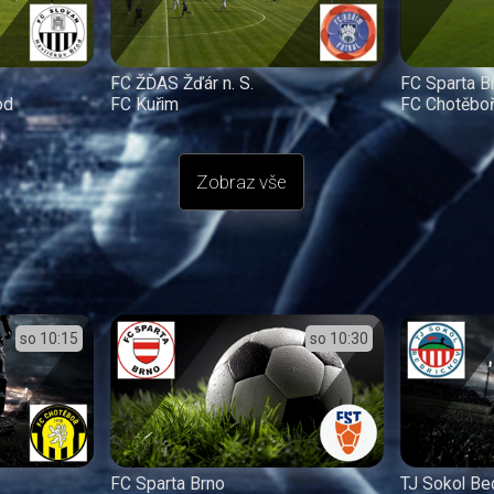
FC ŽĎAS Žďár n. S.
FC Sparta B
od
FC Kuřim
FC Chotěbo
Zobraz vše
so
10:15
so
10:30
FC Sparta Brno
TJ Sokol Be