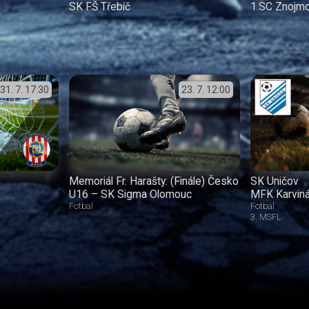
SK FŠ Třebíč
1.SC Znojm
31. 7.
17:30
23. 7.
12:00
Memoriál Fr. Harašty: (Finále) Česko
SK Uničov
U16 – SK Sigma Olomouc
MFK Karvin
Fotbal
Fotbal
3. MSFL