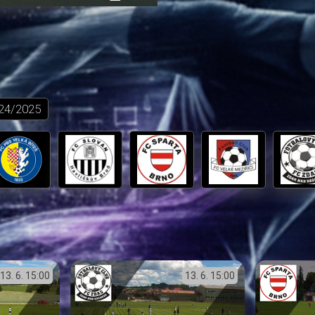
přehrávání
in-
obrazovka
Picture
24/2025
13. 6.
15:00
13. 6.
15:00