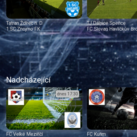
Tatran Ždírec n. D.
TJ Dálnice Speřice
1.SC Znojmo FK
FC Slovan Havlíčkův Br
Nadcházející
dnes
17:30
FC Velké Meziříčí
FC Kuřim