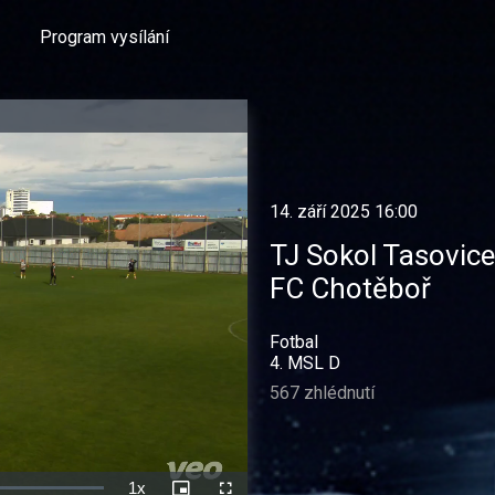
Program vysílání
14. září 2025 16:00
TJ Sokol Tasovice
FC Chotěboř
Fotbal
4. MSL D
567 zhlédnutí
1x
Rychlost
Picture-
Celá