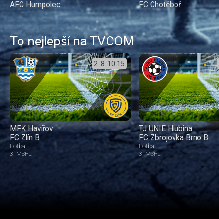
AFC Humpolec
FC Chotěboř
To nejlepší na TVCOM
2. 8.
10:15
MFK Havířov
TJ UNIE Hlubina
FC Zlín B
FC Zbrojovka Brno B
Fotbal
Fotbal
3. MSFL
3. MSFL