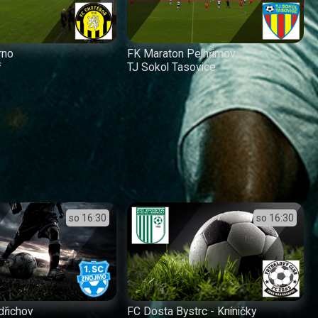
rno
FK Maraton Pelhřimov
ř
TJ Sokol Tasovice
so
16:30
so
16:30
dřichov
FC Dosta Bystrc - Kníničky