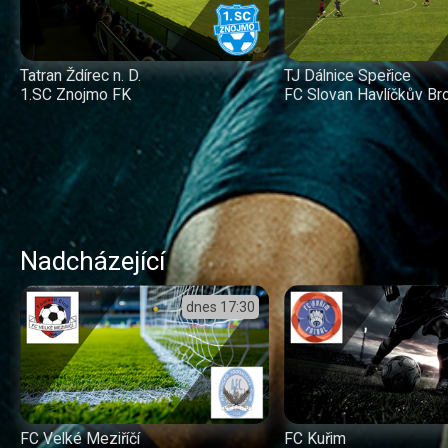
Tatran Ždírec n. D.
TJ Dálnice Speřice
1.SC Znojmo FK
FC Slovan Havlíčkův Br
Nadcházející
dnes
17:30
FC Velké Meziříčí
FC Kuřim