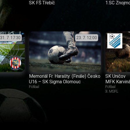
SK FŠ Třebíč
1.SC Znojm
31. 7.
17:30
23. 7.
12:00
Memoriál Fr. Harašty: (Finále) Česko
SK Uničov
U16 – SK Sigma Olomouc
MFK Karvin
Fotbal
Fotbal
3. MSFL