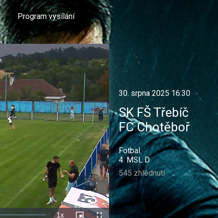
Program vysílání
30. srpna 2025 16:30
SK FŠ Třebíč
FC Chotěboř
Fotbal
4. MSL D
545 zhlédnutí
1x
Rychlost
Picture-
Celá