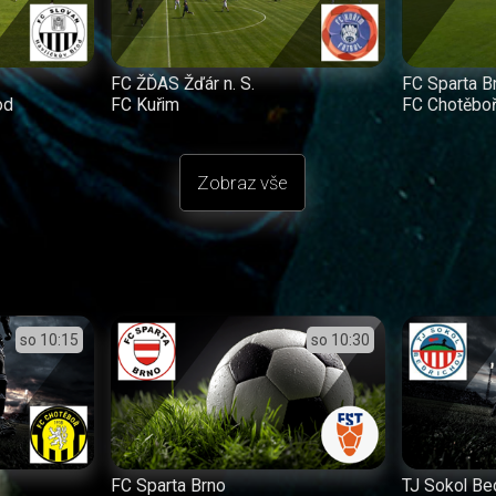
FC ŽĎAS Žďár n. S.
FC Sparta B
od
FC Kuřim
FC Chotěbo
Zobraz vše
so
10:15
so
10:30
FC Sparta Brno
TJ Sokol Be