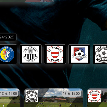
přehrávání
in-
obrazovka
Picture
24/2025
13. 6.
15:00
13. 6.
15:00