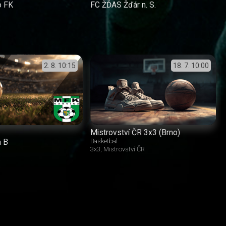
o FK
FC ŽĎAS Žďár n. S.
2. 8.
10:15
18. 7.
10:00
Mistrovství ČR 3x3 (Brno)
á B
Basketbal
3x3
Mistrovství ČR