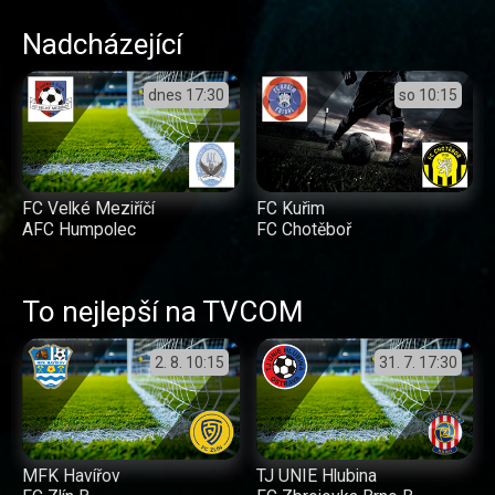
Nadcházející
dnes
17:30
so
10:15
FC Velké Meziříčí
FC Kuřim
AFC Humpolec
FC Chotěboř
To nejlepší na TVCOM
2. 8.
10:15
31. 7.
17:30
MFK Havířov
TJ UNIE Hlubina