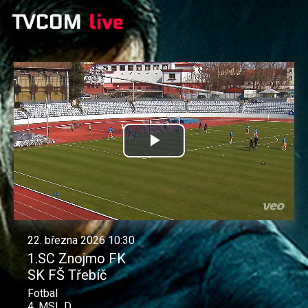
Přehrát
video
22. března 2026 10:30
1.SC Znojmo FK
SK FŠ Třebíč
Fotbal
4. MSL D