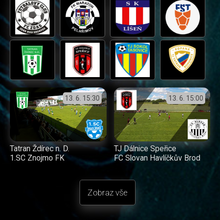
13. 6.
15:30
13. 6.
15:00
Tatran Ždírec n. D.
TJ Dálnice Speřice
1.SC Znojmo FK
FC Slovan Havlíčkův Brod
Zobraz vše