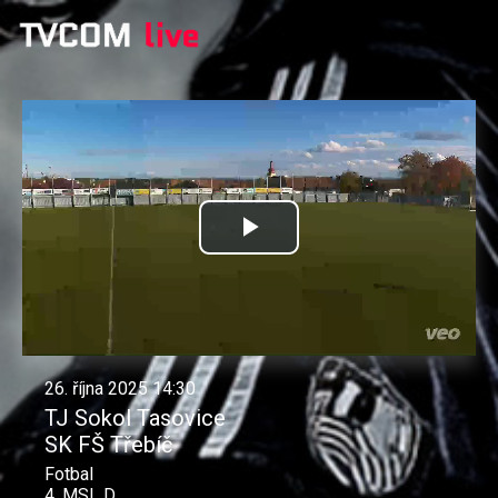
Přehrát
video
26. října 2025 14:30
TJ Sokol Tasovice
SK FŠ Třebíč
Fotbal
4. MSL D