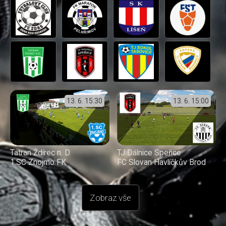
13. 6.
15:30
13. 6.
15:00
Tatran Ždírec n. D.
TJ Dálnice Speřice
1.SC Znojmo FK
FC Slovan Havlíčkův Brod
Zobraz vše