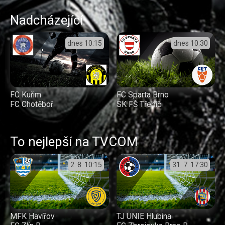
Nadcházející
dnes
10:15
dnes
10:30
FC Kuřim
FC Sparta Brno
FC Chotěboř
SK FŠ Třebíč
To nejlepší na TVCOM
2. 8.
10:15
31. 7.
17:30
MFK Havířov
TJ UNIE Hlubina