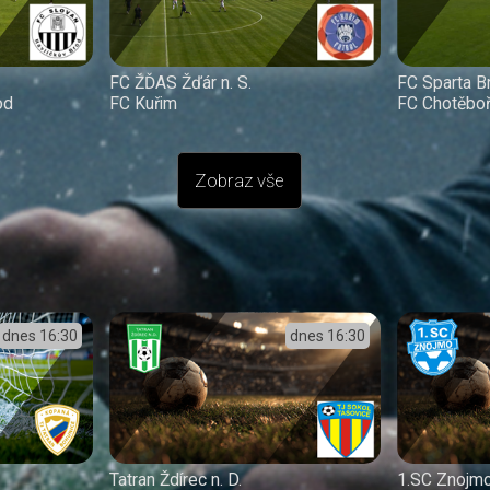
FC ŽĎAS Žďár n. S.
FC Sparta B
od
FC Kuřim
FC Chotěbo
Zobraz vše
dnes
16:30
dnes
16:30
Tatran Ždírec n. D.
1.SC Znojm