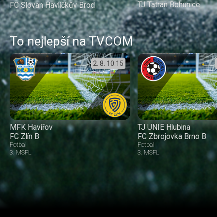
TJ Tatran Bohunice
FC Slovan Havlíčkův Brod
To nejlepší na TVCOM
2. 8.
10:15
MFK Havířov
TJ UNIE Hlubina
FC Zlín B
FC Zbrojovka Brno B
Fotbal
Fotbal
3. MSFL
3. MSFL