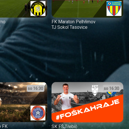
rno
FK Maraton Pelhřimov
ř
TJ Sokol Tasovice
so
16:30
so
16:30
o FK
SK FŠ Třebíč