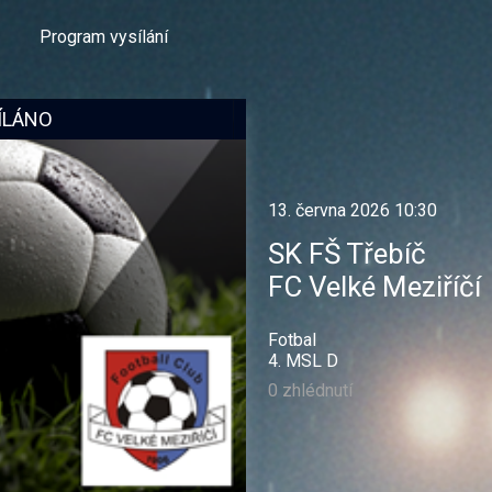
Program vysílání
ÍLÁNO
13. června 2026 10:30
SK FŠ Třebíč
FC Velké Meziříčí
Fotbal
4. MSL D
0 zhlédnutí