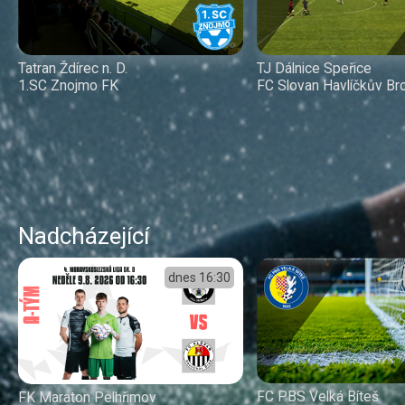
Tatran Ždírec n. D.
TJ Dálnice Speřice
1.SC Znojmo FK
FC Slovan Havlíčkův Br
Nadcházející
dnes
16:30
FC PBS Velká Bíteš
FK Maraton Pelhřimov