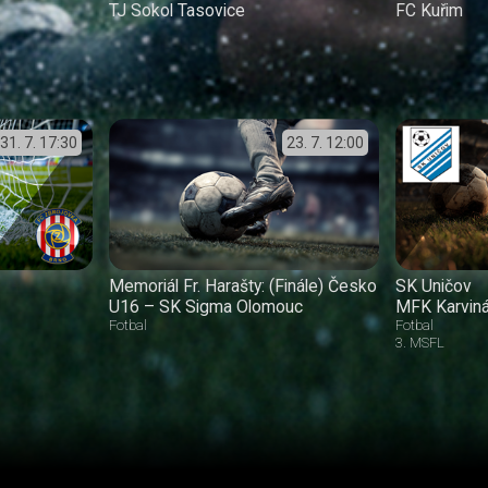
TJ Sokol Tasovice
FC Kuřim
31. 7.
17:30
23. 7.
12:00
Memoriál Fr. Harašty: (Finále) Česko
SK Uničov
U16 – SK Sigma Olomouc
MFK Karvin
Fotbal
Fotbal
3. MSFL