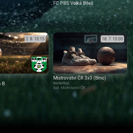
FC PBS Velká Bíteš
2. 8.
10:15
18. 7.
10:00
Mistrovství ČR 3x3 (Brno)
á B
Basketbal
3x3
Mistrovství ČR